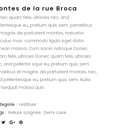
ontes de la rue Broca
nec quam felis, ultricies nec, and
llentesque eu, pretium quis, sem. penatibus
 magnis dis parturient montes, nascetur
diculus mus. commodo ligula eget dolor.
nean massa. Cum sociis natoque Donec
m felis, ultricies Donec quam felis, ultricies
c, and pellente sque eu, pretium quis, sem.
natibus et magnis dis parturient montes, nec,
d pellentesque eu, pretium quis, sem. Nulla
nsequat massa quis.
tegorie :
restituer
s :
Reliure soignée
Demi cuire