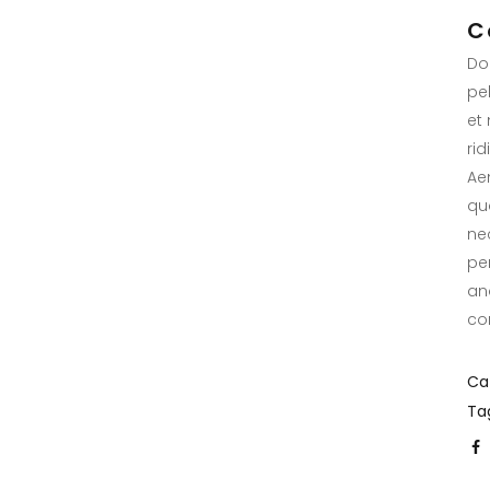
C
Do
pe
et
ri
Ae
qua
ne
pe
an
co
Ca
Tag