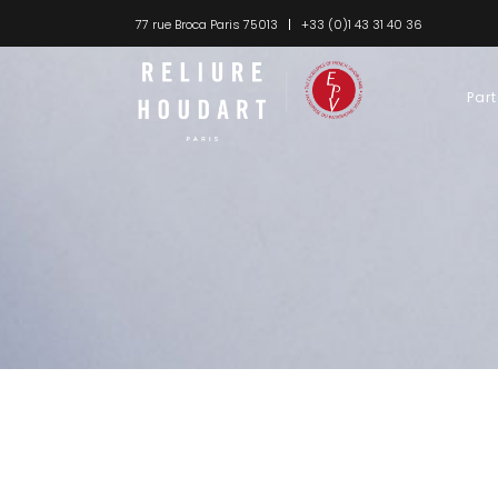
77 rue Broca Paris 75013
+33 (0)1 43 31 40 36
Part