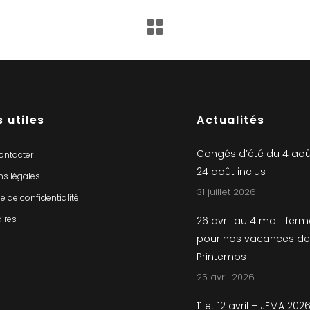
s utiles
Actualités
Congés d’été du 4 aoû
ontacter
24 août inclus
ns légales
31 juillet 2026
ue de confidentialité
ires
26 avril au 4 mai : fer
pour nos vacances de
Printemps
25 avril 2026
11 et 12 avril – JEMA 202