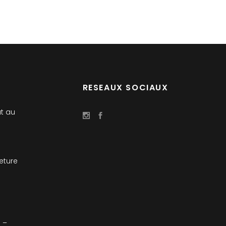
RESEAUX SOCIAUX
t au
meture
6 –