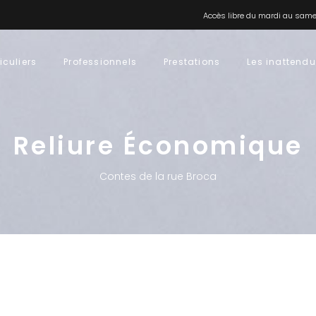
Accès libre du mardi au samed
iculiers
Professionnels
Prestations
Les inattend
Reliure Économique
Contes de la rue Broca