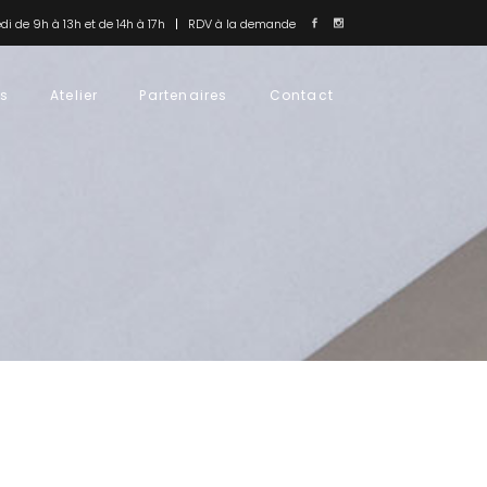
i de 9h à 13h et de 14h à 17h
RDV à la demande
us
Atelier
Partenaires
Contact