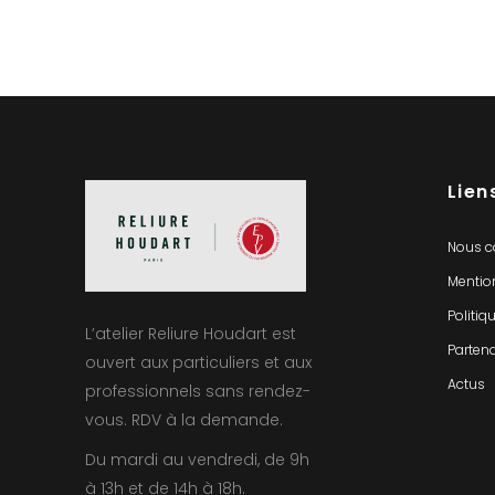
Lien
Nous c
Mentio
Politiq
L’atelier Reliure Houdart est
Partena
ouvert aux particuliers et aux
Actus
professionnels sans rendez-
vous. RDV à la demande.
Du mardi au vendredi, de 9h
à 13h et de 14h à 18h.