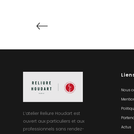
Lien
Nous c
Mentio
Politiq
L’atelier Reliure Houdart est
Partena
ouvert aux particuliers et aux
Actus
professionnels sans rendez-