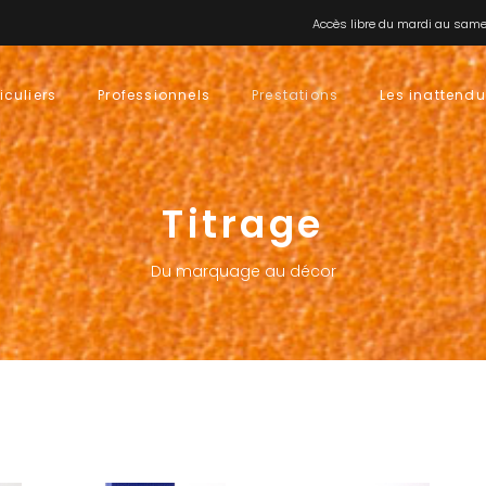
Accès libre du mardi au samed
iculiers
Professionnels
Prestations
Les inattend
Titrage
Du marquage au décor