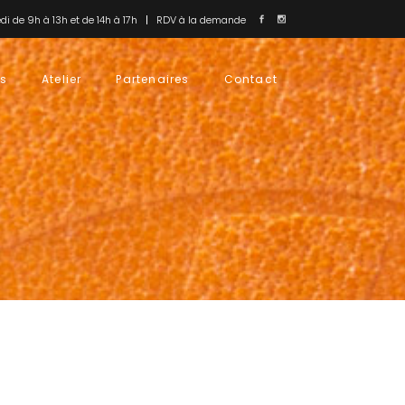
i de 9h à 13h et de 14h à 17h
RDV à la demande
us
Atelier
Partenaires
Contact