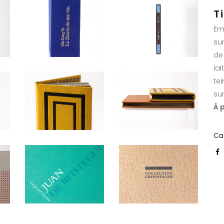
T
Em
sur
de
la
te
su
À 
Ca